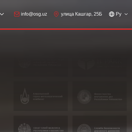
info@osg.uz
улица Кашгар, 25Б
Рy