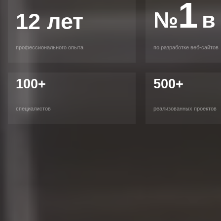
1
№
в
12 лет
профессионального опыта
по разработке веб-сайтов
100+
500+
специалистов
реализованных проектов